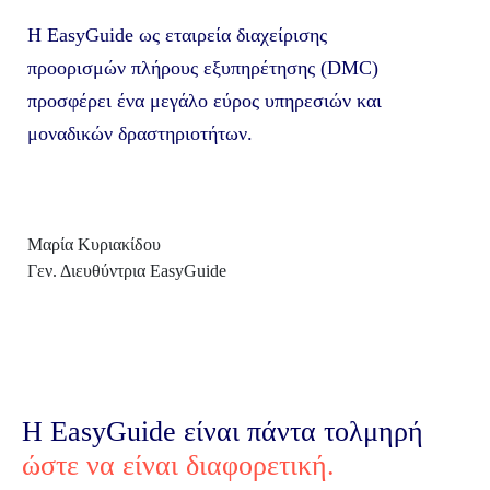
Η EasyGuide ως εταιρεία διαχείρισης
προορισμών πλήρους εξυπηρέτησης (DMC)
προσφέρει ένα μεγάλο εύρος υπηρεσιών και
μοναδικών δραστηριοτήτων.
Μαρία Κυριακίδου
Σχεδιάζουμε και εκτελούμε κάθε
Γεν. Διευθύντρια EasyGuide
πτυχή του προγράμματός σας με
πάθος, επαγγελματισμό και
καινοτομία για να διασφαλίσουμε μία
αξέχαστη εμπειρία σε εσάς και την
Η EasyGuide είναι πάντα τολμηρή
ομάδας σας.
ώστε να είναι διαφορετική.